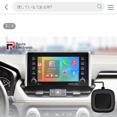
2
/
4