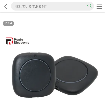
2
/
4