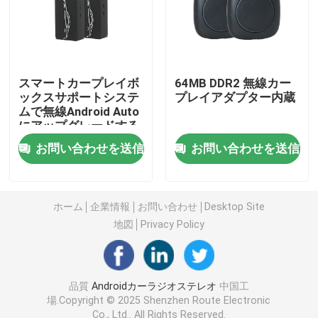
マツダ車のステレオ
普遍的な車のステレオ
スマートカープレイボ
64MB DDR2 無線カー
ックスサポートシステ
プレイアダプター内蔵
ムで無線Android Auto
にアップグレードする
OEMのカー ラジオ
お問い合わせを送信
お問い合わせを送信
カープレイ AI箱
ホーム
企業情報
お問い合わせ
Desktop Site
車のビデオ インターフェイス
地図
Privacy Policy
車のダッシュ カムDVR
品質
Androidカーラジオステレオ
中国工
場.Copyright © 2025 Shenzhen Route Electronic
360 パノラマ車載カメラ
Co., Ltd.. All Rights Reserved.