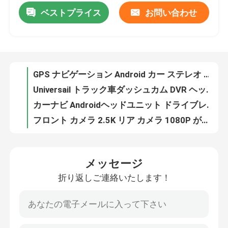
ベストプライス
お問い合わせ
GPS ナビゲーション Android カー ステレオ ダッシュ カム 2G RAM プラグ アンド プレイ
Universail トラック車ダッシュカム DVR ヘッドユニット (ワイヤレス カープレイ 付き)
会社案内
カーナビ Androidヘッドユニット ドライブレコーダー ミラーリンク ブルートゥース
フロント カメラ 2.5K リア カメラ 1080P が付いている容量性タッチスクリーンの車のダッシュ カム DVR
品質管理
ダッシュカムバックビュー付きマルチメディアヘッドユニット10.26インチ1600×600
10.26 インチ IPS カーダッシュカム DVR サポートフロントリアカメラ録画
お問い合わせ
フロント 2.5K リア 1080P ビデオ ディスプレイ付き 10.26 インチ Android ヘッド ユニット ダッシュ カム
ワイヤレス カープレイ のデュアル カメラ車のダッシュ カム DVR 10.26 インチ スクリーン
ニュース
ワイドダイナミックレンジHDナイトビジョンを備えたLinuxシステムカーステレオダッシュカム
物理的なボタンの二重喧騒のカー ステレオ、ベンツ B200 のための人造人間 12 カー ラジオ
すべての場合
メッセージ
ダブルディン Android 車マルチメディア プレーヤー 7 インチ多言語フィット BMW E39
折り返しご連絡いたします！
OEM カーラジオメルセデスベンツ W203 デッキレスカーマルチメディアプレーヤー
見積依頼
ベンツ W203 OEM Android カー オーディオ 2 DIN LCD 7" 1024×600 スクリーン付き
4G DSP RGB OEM カー ラジオ、メルセデス ベンツ W211 のための Deckless カー オーディオ
Androidカーラジオステレオ
GPS ナビゲーション OEM カー ラジオ、1080p 逆カメラが付いている BMW マルチメディア プレーヤー