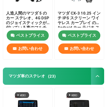
自動車用電子アクセサリー
人造人間のマツダ 5 の
マツダ CX-3 10.25 イン
カー ステレオ、4G DSP
チ IPS スクリーン ワイ
のジョイスティックが
ヤレス カープレイ の
デジタル ダッシュの集り
付いている車のマルチ
Android カー ラジオ ス
メディア プレーヤー
テレオ
ベストプライス
ベストプライス
BMW カーステレオ
お問い合わせ
お問い合わせ
マツダ車のステレオ
(23)