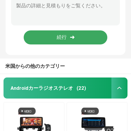
7 インチ OEM カー ラジオ、オクタ コアの Android ラジオはベンツ W211 に適合します
マツダ車のステレオ
オクタ コア OEM カー ラジオ ステレオ 4G DSP 冷却ファン 360 鳥瞰図
BMW E39 OEM アンドロイド カー オーディオ物理ボタン 4G DSP ワイヤレス カープレイ
普遍的な車のステレオ
BMW E53 OEM カーラジオ Wifi ブルートゥース 4G サポートワイヤレス カープレイ ミラーリンク
RGB ボタン ライト ワイヤレス カープレイ が付いているカスタマイズされた 7 インチの Android カー ステレオ
OEMのカー ラジオ
米国からの他のカテゴリー
カープレイ AI箱
Androidカーラジオステレオ
(22)
車のビデオ インターフェイス
車のダッシュ カムDVR
360 パノラマ車載カメラ