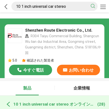
Shenzhen Route Electronic Co., Ltd.
R304 Taiyu Commercial Building, Shangcun
Wu lian dui Industrial Area, Gongming street,
Guangming district, Shenzhen, China. 518106,中
国
5.0
確認された製造者
今すぐ電話
お問い合わせ
製品
企業情報
10 1 inch universal car stereo オンライン製造
(28)