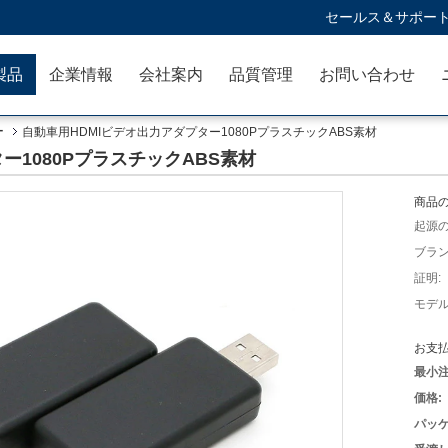
セールス＆サポート
製品
企業情報
会社案内
品質管理
お問い合わせ
ー
自動車用HDMIビデオ出力アダプター1080PプラスチックABS素材
ー1080PプラスチックABS素材
商品の
起源の
ブラン
証明:
モデル
お支払
最小注
価格:
パッケ