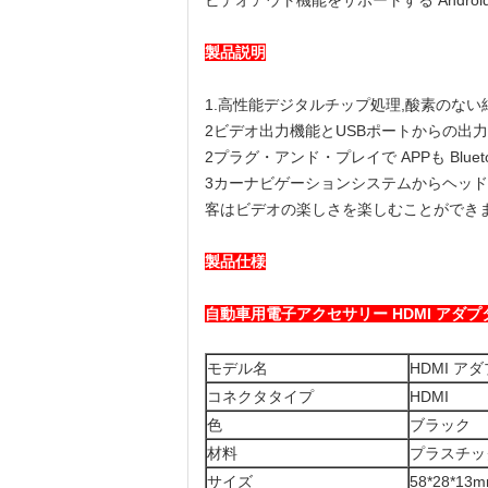
ビデオアウト機能をサポートする Andro
製品説明
1.
高性能デジタルチップ処理,酸素のない
2ビデオ出力機能とUSBポートからの出
2プラグ・アンド・プレイで APPも Blue
3カーナビゲーションシステムからヘッド
客はビデオの楽しさを楽しむことができ
製品仕様
自動車用電子アクセサリー HDMI アダプ
モデル名
HDMI ア
コネクタタイプ
HDMI
色
ブラック
材料
プラスチック
サイズ
58*28*13