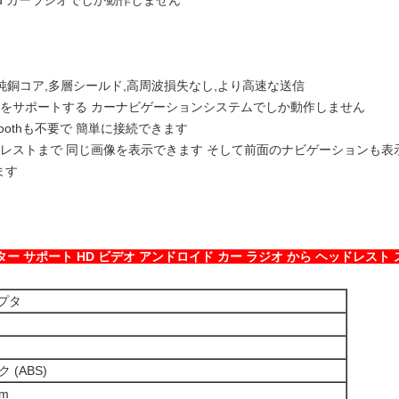
id カーラジオでしか動作しません
純銅コア,多層シールド,高周波損失なし,より高速な送信
力をサポートする カーナビゲーションシステムでしか動作しません
toothも不要で 簡単に接続できます
レストまで 同じ画像を表示できます そして前面のナビゲーションも
ます
ター サポート HD ビデオ アンドロイド カー ラジオ から ヘッドレスト
ダプタ
 (ABS)
mm