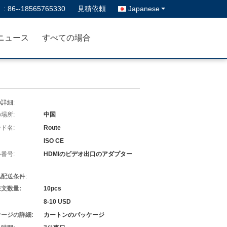
 :
86--18565765330
見積依頼
Japanese
ニュース
すべての場合
詳細:
場所:
中国
ド名:
Route
ISO CE
番号:
HDMIのビデオ出口のアダプター
配送条件:
文数量:
10pcs
8-10 USD
ージの詳細:
カートンのパッケージ