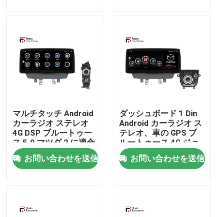
会社案内
品質管理
お問い合わせ
マルチタッチ Android
ダッシュボード 1 Din
ニュース
カーラジオ ステレオ
Android カーラジオ ス
4G DSP ブルートゥー
テレオ、車の GPS ブ
ス 5.0 マツダ 2 に適合
ルートゥース 4G ジョ
すべての場合
イスティック付き
お問い合わせを送信
お問い合わせを送信
見積依頼
Androidカーラジオステレオ