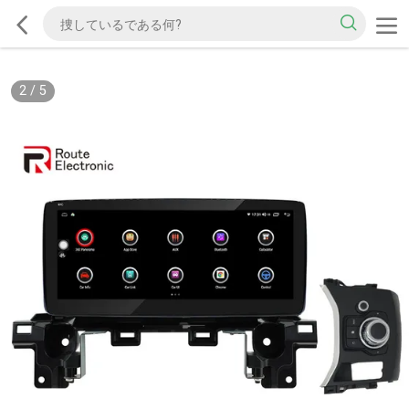
2
/
5