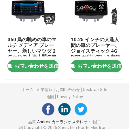
マツダ車のステレオ
普遍的な車のステレオ
360 鳥の眺めの車のマ
10.25 インチの人造人
ルチ メディア プレー
間の車のプレーヤー、
ヤー、新しいマツダ 2
ジョイスティック 4G
OEMのカー ラジオ
のための人造人間の自
DSP が付いている無線
動ヘッド ユニット
人造人間の自動ヘッド
お問い合わせを送信
お問い合わせを送信
ユニット
カープレイ AI箱
車のビデオ インターフェイス
ホーム
企業情報
お問い合わせ
Desktop Site
地図
Privacy Policy
車のダッシュ カムDVR
品質
Androidカーラジオステレオ
中国工
360 パノラマ車載カメラ
場.Copyright © 2026 Shenzhen Route Electronic