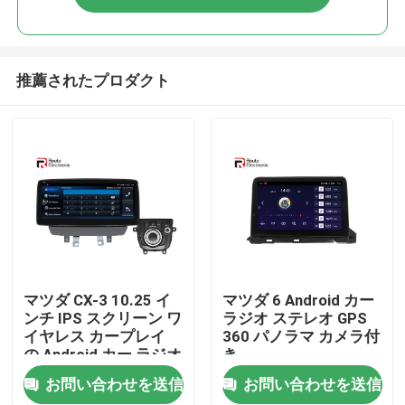
推薦されたプロダクト
ホーム
マツダ CX-3 10.25 イ
マツダ 6 Android カー
ンチ IPS スクリーン ワ
ラジオ ステレオ GPS
イヤレス カープレイ
360 パノラマ カメラ付
製品
の Android カー ラジオ
き
ステレオ
お問い合わせを送信
お問い合わせを送信
企業情報