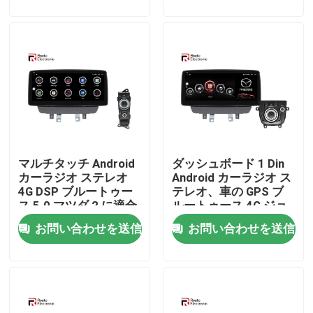
会社案内
品質管理
お問い合わせ
マルチタッチ Android
ダッシュボード 1 Din
ニュース
カーラジオ ステレオ
Android カーラジオ ス
4G DSP ブルートゥー
テレオ、車の GPS ブ
ス 5.0 マツダ 2 に適合
ルートゥース 4G ジョ
すべての場合
イスティック付き
お問い合わせを送信
お問い合わせを送信
見積依頼
Androidカーラジオステレオ