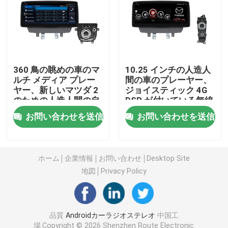
マツダ車のステレオ
普遍的な車のステレオ
360 鳥の眺めの車のマ
10.25 インチの人造人
ルチ メディア プレー
間の車のプレーヤー、
ヤー、新しいマツダ 2
ジョイスティック 4G
OEMのカー ラジオ
のための人造人間の自
DSP が付いている無線
動ヘッド ユニット
人造人間の自動ヘッド
お問い合わせを送信
お問い合わせを送信
ユニット
カープレイ AI箱
車のビデオ インターフェイス
ホーム
企業情報
お問い合わせ
Desktop Site
地図
Privacy Policy
車のダッシュ カムDVR
品質
Androidカーラジオステレオ
中国工
360 パノラマ車載カメラ
場.Copyright © 2026 Shenzhen Route Electronic