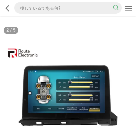
2
/
5