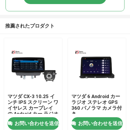
推薦されたプロダクト
ホーム
マツダ CX-3 10.25 イ
マツダ 6 Android カー
ンチ IPS スクリーン ワ
ラジオ ステレオ GPS
イヤレス カープレイ
360 パノラマ カメラ付
製品
の Android カー ラジオ
き
ステレオ
お問い合わせを送信
お問い合わせを送信
企業情報